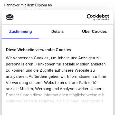
Hannover mit dem Diplom ab
und war anschließend als
Büroleiter in Radeberg bei
Dresden für „H + H“ (Heimer +
Herbstreit Umweltplanung)
Zustimmung
Details
Über Cookies
tätig, seinerzeit eines der
ersten gesamtdeutschen
Landschaftsarchitekturbüros.
Diese Webseite verwendet Cookies
1999 wurde er Mitglied der
Wir verwenden Cookies, um Inhalte und Anzeigen zu
Architektenkammer Sachsen.
personalisieren, Funktionen für soziale Medien anbieten
Seit dem Herbst 2010 leistet
zu können und die Zugriffe auf unsere Website zu
Dipl.-Ing. Berthold Haß mit
analysieren. Außerdem geben wir Informationen zu Ihrer
seinen Mitarbeitern von
Verwendung unserer Website an unsere Partner für
eigenen Büro aus seinen
soziale Medien, Werbung und Analysen weiter. Unsere
Beitrag zu vielen
Partner führen diese Informationen möglicherweise mit
umweltbezogenen Planungen
weiteren Daten zusammen, die Sie ihnen bereitgestellt
und Gutachten.
haben oder die sie im Rahmen Ihrer Nutzung der Dienste
gesammelt haben.
Einwilligungsauswahl